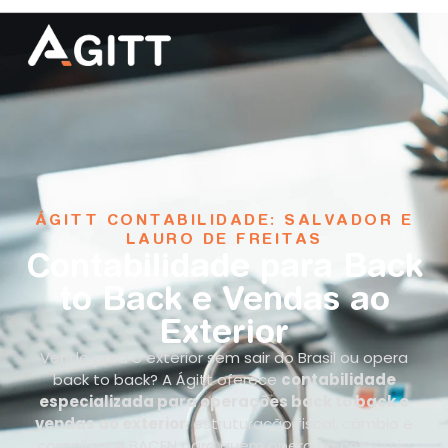
ÁGITT CONTABILIDADE: SALVADOR E
LAURO DE FREITAS
Contabilidade para Back
to Back e Vendas ao
Exterior
Vende para o exterior sem sair do Brasil ou opera
back to back? A Ágitt oferece
contabilidade
especializada para operações back to back e
vendas ao exterior
: estruturação fiscal, câmbio e
compliance BACEN para quem opera no comércio