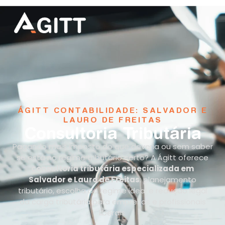
ÁGITT CONTABILIDADE: SALVADOR E
LAURO DE FREITAS
Consultoria Tributária
Pagando mais imposto do que deveria ou sem saber
se está no regime tributário certo? A Ágitt oferece
consultoria tributária especializada em
Salvador e Lauro de Freitas
: planejamento
tributário, escolha do regime ideal e redução legal
da carga tributária para empresas e profissionais
liberais.