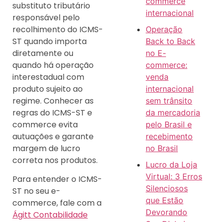
commerce
substituto tributário
internacional
responsável pelo
recolhimento do ICMS-
Operação
ST quando importa
Back to Back
diretamente ou
no E-
quando há operação
commerce:
interestadual com
venda
produto sujeito ao
internacional
regime. Conhecer as
sem trânsito
regras do ICMS-ST e
da mercadoria
commerce evita
pelo Brasil e
autuações e garante
recebimento
margem de lucro
no Brasil
correta nos produtos.
Lucro da Loja
Virtual: 3 Erros
Para entender o ICMS-
Silenciosos
ST no seu e-
que Estão
commerce, fale com a
Devorando
Ágitt Contabilidade