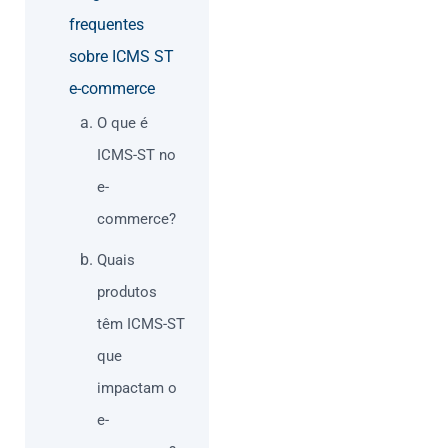
frequentes
sobre ICMS ST
e-commerce
O que é
ICMS-ST no
e-
commerce?
Quais
produtos
têm ICMS-ST
que
impactam o
e-