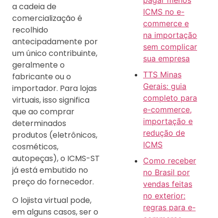
pagar menos
a cadeia de
ICMS no e-
comercialização é
commerce e
recolhido
na importação
antecipadamente por
sem complicar
um único contribuinte,
sua empresa
geralmente o
TTS Minas
fabricante ou o
Gerais: guia
importador. Para lojas
completo para
virtuais, isso significa
e-commerce,
que ao comprar
importação e
determinados
redução de
produtos (eletrônicos,
ICMS
cosméticos,
autopeças), o ICMS-ST
Como receber
já está embutido no
no Brasil por
preço do fornecedor.
vendas feitas
no exterior:
O lojista virtual pode,
regras para e-
em alguns casos, ser o