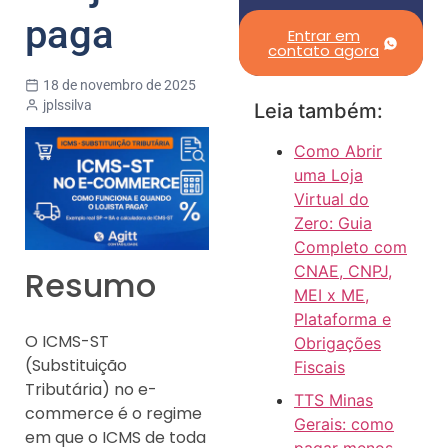
paga
Entrar em
contato agora
18 de novembro de 2025
jplssilva
Leia também:
Como Abrir
uma Loja
Virtual do
Zero: Guia
Completo com
CNAE, CNPJ,
Resumo
MEI x ME,
Plataforma e
O ICMS-ST
Obrigações
(Substituição
Fiscais
Tributária) no e-
TTS Minas
commerce é o regime
Gerais: como
em que o ICMS de toda