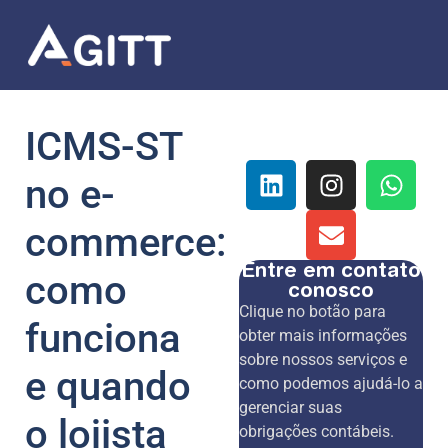
ICMS-ST
no e-
commerce:
Entre em contato
como
conosco
Clique no botão para
funciona
obter mais informações
sobre nossos serviços e
e quando
como podemos ajudá-lo a
gerenciar suas
o lojista
obrigações contábeis.