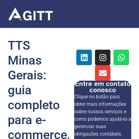
TTS
Minas
Gerais:
Entre em contato
guia
conosco
Clique no botão para
completo
obter mais informações
sobre nossos serviços e
para e-
como podemos ajudá-lo a
gerenciar suas
commerce,
obrigações contábeis.