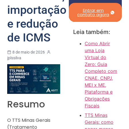
importação
Entrar em
contato agora
e redução
Leia também:
de ICMS
Como Abrir
uma Loja
8 de maio de 2026
Virtual do
jplssilva
Zero: Guia
Completo com
CNAE, CNPJ,
MEI x ME,
Plataforma e
Obrigações
Resumo
Fiscais
TTS Minas
O TTS Minas Gerais
Gerais: como
(Tratamento