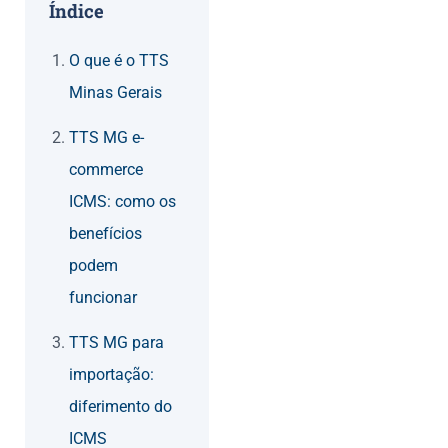
Índice
O que é o TTS
Minas Gerais
TTS MG e-
commerce
ICMS: como os
benefícios
podem
funcionar
TTS MG para
importação:
diferimento do
ICMS