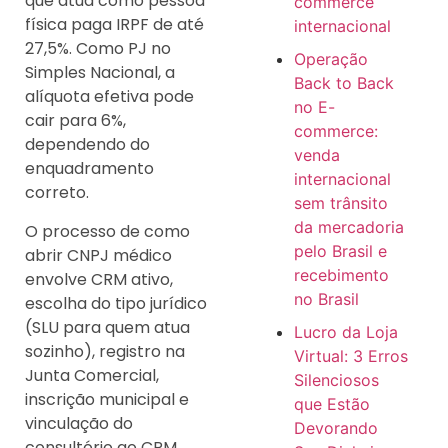
que atua como pessoa
commerce
física paga IRPF de até
internacional
27,5%. Como PJ no
Operação
Simples Nacional, a
Back to Back
alíquota efetiva pode
no E-
cair para 6%,
commerce:
dependendo do
venda
enquadramento
internacional
correto.
sem trânsito
da mercadoria
O processo de como
pelo Brasil e
abrir CNPJ médico
recebimento
envolve CRM ativo,
no Brasil
escolha do tipo jurídico
(SLU para quem atua
Lucro da Loja
sozinho), registro na
Virtual: 3 Erros
Junta Comercial,
Silenciosos
inscrição municipal e
que Estão
vinculação do
Devorando
consultório ao CRM