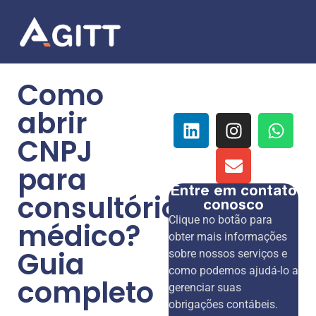
Como
abrir
CNPJ
para
Entre em contato
consultório
conosco
Clique no botão para
médico?
obter mais informações
Guia
sobre nossos serviços e
como podemos ajudá-lo a
completo
gerenciar suas
obrigações contábeis.