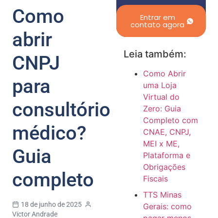
Como
Entrar em
contato agora
abrir
Leia também:
CNPJ
Como Abrir
para
uma Loja
Virtual do
consultório
Zero: Guia
Completo com
médico?
CNAE, CNPJ,
MEI x ME,
Guia
Plataforma e
Obrigações
completo
Fiscais
TTS Minas
18 de junho de 2025
Gerais: como
Victor Andrade