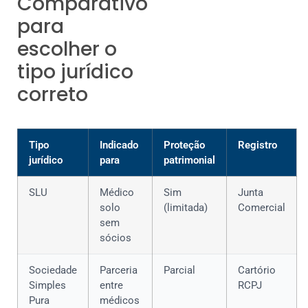
Comparativo
para
escolher o
tipo jurídico
correto
Tipo
Indicado
Proteção
Registro
jurídico
para
patrimonial
SLU
Médico
Sim
Junta
solo
(limitada)
Comercial
sem
sócios
Sociedade
Parceria
Parcial
Cartório
Simples
entre
RCPJ
Pura
médicos