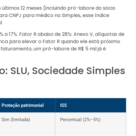
 últimos 12 meses (incluindo pró-labore do sócio
ra CNPJ para médico no Simples, esse índice
l.
6% a 17%. Fator R abaixo de 28%: Anexo V, alíquotas de
anca para elevar o Fator R quando ele está próximo
e faturamento, um pró-labore de R$ 5 mil já é
o: SLU, Sociedade Simples
Proteção patrimonial
ISS
Sim (limitada)
Percentual (2%–5%)