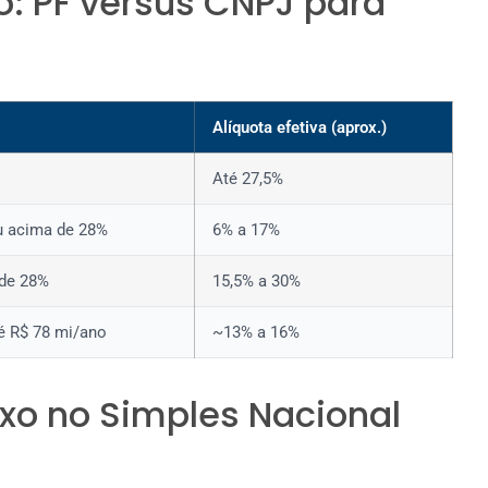
: PF versus CNPJ para
Alíquota efetiva (aprox.)
Até 27,5%
ou acima de 28%
6% a 17%
 de 28%
15,5% a 30%
é R$ 78 mi/ano
~13% a 16%
exo no Simples Nacional