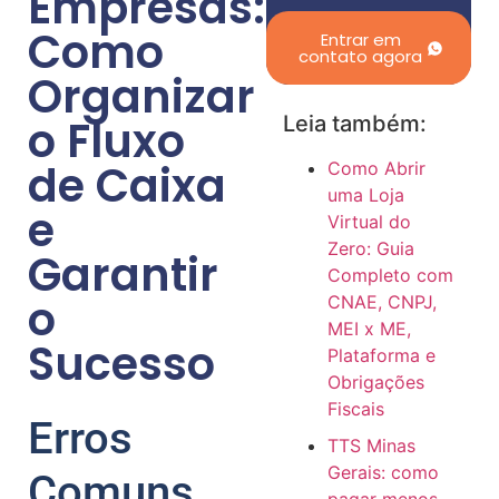
Empresas:
Como
Entrar em
contato agora
Organizar
o Fluxo
Leia também:
de Caixa
Como Abrir
uma Loja
e
Virtual do
Zero: Guia
Garantir
Completo com
o
CNAE, CNPJ,
MEI x ME,
Sucesso
Plataforma e
Obrigações
Fiscais
Erros
TTS Minas
Gerais: como
Comuns