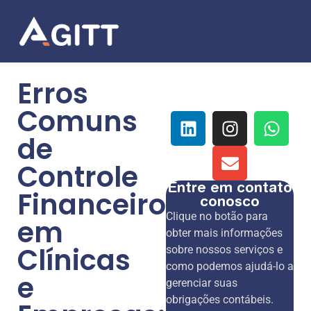
Erros
Comuns
de
Controle
Entre em contato
Financeiro
conosco
Clique no botão para
em
obter mais informações
Clínicas
sobre nossos serviços e
como podemos ajudá-lo a
e
gerenciar suas
obrigações contábeis.