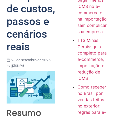
pagar menos
de custos,
ICMS no e-
commerce e
passos e
na importação
sem complicar
cenários
sua empresa
TTS Minas
reais
Gerais: guia
completo para
e-commerce,
28 de setembro de 2025
importação e
jplssilva
redução de
ICMS
Como receber
no Brasil por
vendas feitas
no exterior:
Resumo
regras para e-