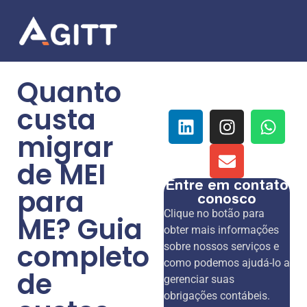
Quanto
custa
migrar
de MEI
Entre em contato
para
conosco
Clique no botão para
ME? Guia
obter mais informações
completo
sobre nossos serviços e
como podemos ajudá-lo a
de
gerenciar suas
obrigações contábeis.