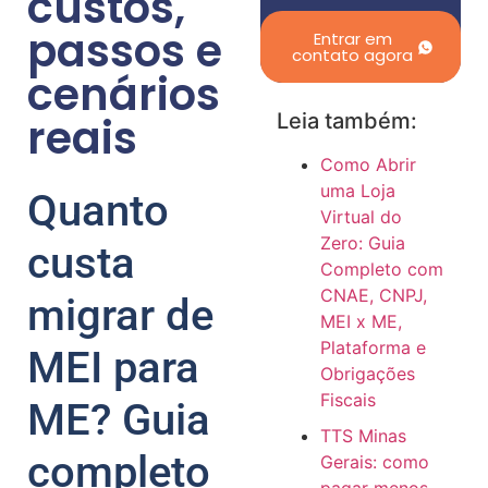
custos,
passos e
Entrar em
contato agora
cenários
reais
Leia também:
Como Abrir
uma Loja
Quanto
Virtual do
Zero: Guia
custa
Completo com
CNAE, CNPJ,
migrar de
MEI x ME,
Plataforma e
MEI para
Obrigações
Fiscais
ME? Guia
TTS Minas
completo
Gerais: como