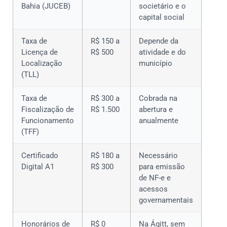
Bahia (JUCEB)
societário e o
capital social
Taxa de
R$ 150 a
Depende da
Licença de
R$ 500
atividade e do
Localização
município
(TLL)
Taxa de
R$ 300 a
Cobrada na
Fiscalização de
R$ 1.500
abertura e
Funcionamento
anualmente
(TFF)
Certificado
R$ 180 a
Necessário
Digital A1
R$ 300
para emissão
de NF-e e
acessos
governamentais
Honorários de
R$ 0
Na Ágitt, sem