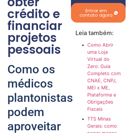
obter
crédito e
Entrar em
contato agora
financiar
projetos
Leia também:
pessoais
Como Abrir
uma Loja
Virtual do
Como os
Zero: Guia
Completo com
médicos
CNAE, CNPJ,
MEI x ME,
plantonistas
Plataforma e
Obrigações
podem
Fiscais
TTS Minas
aproveitar
Gerais: como