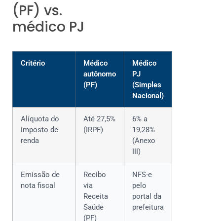
(PF) vs.
médico PJ
Critério
Médico
Médico
autônomo
PJ
(PF)
(Simples
Nacional)
Alíquota do
Até 27,5%
6% a
imposto de
(IRPF)
19,28%
renda
(Anexo
III)
Emissão de
Recibo
NFS-e
nota fiscal
via
pelo
Receita
portal da
Saúde
prefeitura
(PF)