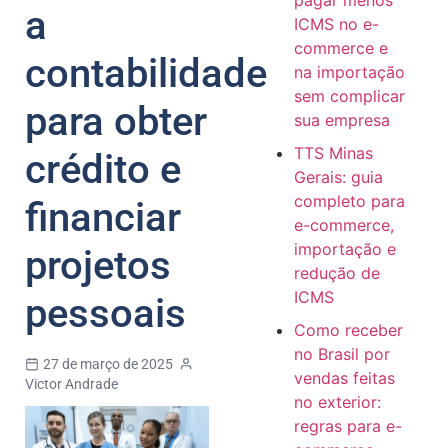
pagar menos
a
ICMS no e-
commerce e
contabilidade
na importação
sem complicar
para obter
sua empresa
TTS Minas
crédito e
Gerais: guia
completo para
financiar
e-commerce,
importação e
projetos
redução de
ICMS
pessoais
Como receber
no Brasil por
27 de março de 2025
vendas feitas
Victor Andrade
no exterior:
regras para e-