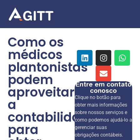
Como os
médicos
plantonistas
podem
Entre em contato
aproveitar
conosco
Clique no botão para
a
obter mais informações
contabilidade
sobre nossos serviços e
como podemos ajudá-lo a
para
gerenciar suas
obrigações contábeis.