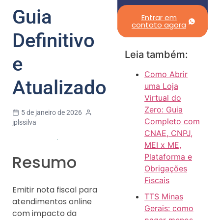
Guia
Entrar em
contato agora
Definitivo
Leia também:
e
Como Abrir
Atualizado
uma Loja
Virtual do
Zero: Guia
5 de janeiro de 2026
Completo com
jplssilva
CNAE, CNPJ,
MEI x ME,
Resumo
Plataforma e
Obrigações
Fiscais
Emitir nota fiscal para
TTS Minas
atendimentos online
Gerais: como
com impacto da