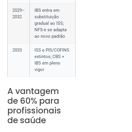
2029–
IBS entra em
2032
substituição
gradual ao ISS;
NFS-e se adapta
ao novo padrão
2033
ISS e PIS/COFINS
extintos; CBS +
IBS em pleno
vigor
A vantagem
de 60% para
profissionais
de saúde