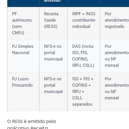
emissão
PF
Receita
IRPF + INSS
Por
autônomo
Saúde
contribuinte
atendimento
(sem
(RESS)
individual
registrado
CNPJ)
PJ Simples
NFS-e no
DAS (inclui
Por
Nacional
portal
ISS, PIS,
atendimento
municipal
COFINS,
ou NF
IRPJ, CSLL)
mensal
PJ Lucro
NFS-e no
ISS + PIS +
Por
Presumido
portal
COFINS +
atendimento
municipal
IRPJ +
ou NF
CSLL
mensal
separados
O RESS é emitido pelo
aplicativo Receita