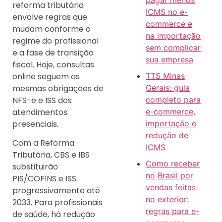
pagar menos
reforma tributária
ICMS no e-
envolve regras que
commerce e
mudam conforme o
na importação
regime do profissional
sem complicar
e a fase de transição
sua empresa
fiscal. Hoje, consultas
online seguem as
TTS Minas
mesmas obrigações de
Gerais: guia
NFS-e e ISS dos
completo para
atendimentos
e-commerce,
presenciais.
importação e
redução de
Com a Reforma
ICMS
Tributária, CBS e IBS
Como receber
substituirão
no Brasil por
PIS/COFINS e ISS
vendas feitas
progressivamente até
no exterior:
2033. Para profissionais
regras para e-
de saúde, há redução