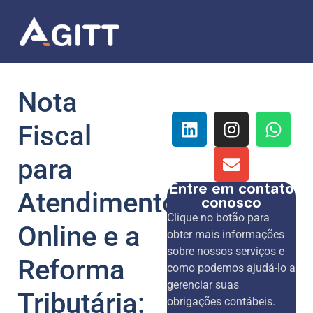
Nota
Fiscal
para
Entre em contato
Atendimentos
conosco
Clique no botão para
Online e a
obter mais informações
sobre nossos serviços e
Reforma
como podemos ajudá-lo a
gerenciar suas
Tributária:
obrigações contábeis.