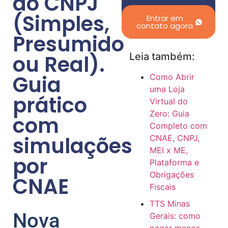
do CNPJ
(Simples,
Entrar em
contato agora
Presumido
ou Real).
Leia também:
Guia
Como Abrir
uma Loja
prático
Virtual do
Zero: Guia
com
Completo com
simulações
CNAE, CNPJ,
MEI x ME,
por
Plataforma e
Obrigações
CNAE
Fiscais
TTS Minas
Nova
Gerais: como