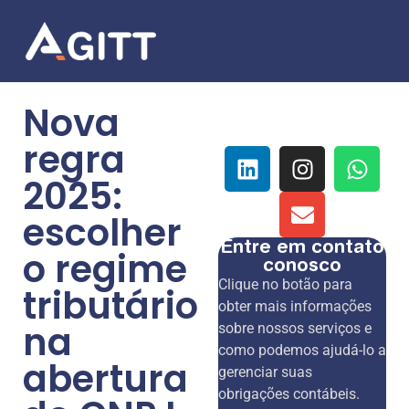
Nova
regra
2025:
escolher
Entre em contato
o regime
conosco
Clique no botão para
tributário
obter mais informações
na
sobre nossos serviços e
como podemos ajudá-lo a
abertura
gerenciar suas
obrigações contábeis.