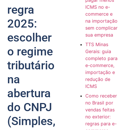
pagar menos
regra
ICMS no e-
commerce e
2025:
na importação
sem complicar
escolher
sua empresa
TTS Minas
o regime
Gerais: guia
completo para
tributário
e-commerce,
importação e
na
redução de
ICMS
abertura
Como receber
no Brasil por
do CNPJ
vendas feitas
no exterior:
(Simples,
regras para e-